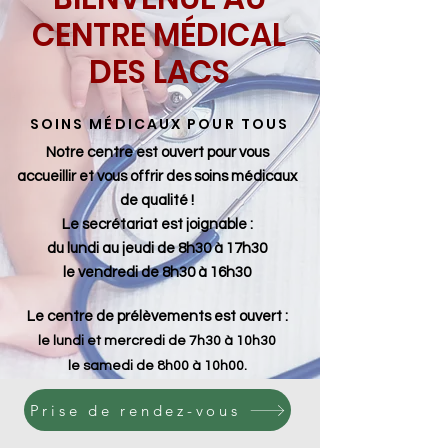
CENTRE MÉDICAL
DES LACS
SOINS MÉDICAUX POUR TOUS
Notre centre est ouvert pour vous
accueillir et vous offrir des soins médicaux
de qualité !
Le secrétariat est joignable :
du lundi au jeudi de 8h30 à 17h30
le vendredi de 8h30 à 16h30
Le centre de prélèvements est ouvert :
le lundi et mercredi de 7h30 à 10h30
le samedi de 8h00 à 10h00.
Prise de rendez-vous