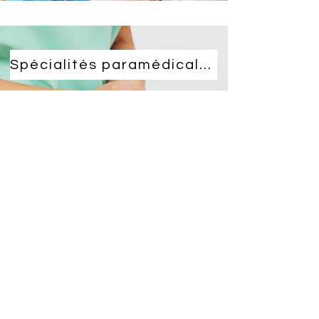
Spécialités paramédicales
ADRESSE
49 Rue Royale 5630 Silenrieux
071 40 40 04