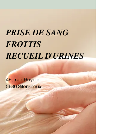
𝑷𝑹𝑰𝑺𝑬 𝑫𝑬 𝑺𝑨𝑵𝑮
𝑭𝑹𝑶𝑻𝑻𝑰𝑺
𝑹𝑬𝑪𝑼𝑬𝑰𝑳 𝑫'𝑼𝑹𝑰𝑵𝑬𝑺
49 , rue Royale
5630 Silenrireux